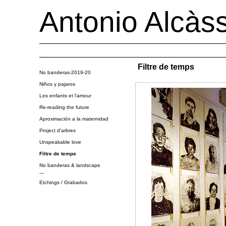
Antonio Alcàs
Home
Works
Bio CV
Filtre de temps
No banderas-2019-20
Niños y pajaros
Les enfants et l'amour
Re-reading the future
Aproximación a la maternidad
Project d'arbres
Unspeakable love
Filtre de temps
No banderas & landscape
---
Etchings / Grabados